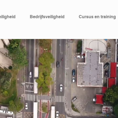
iligheid
Bedrijfsveiligheid
Cursus en training