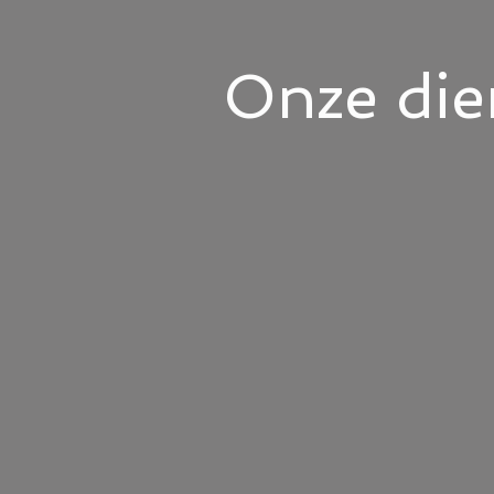
Onze die