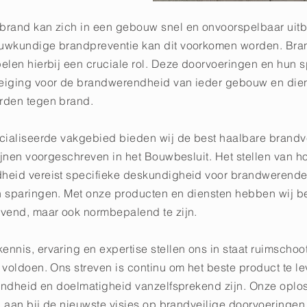
rand kan zich in een gebouw snel en onvoorspelbaar uitb
uwkundige brandpreventie kan dit voorkomen worden. Br
elen hierbij een cruciale rol. Deze doorvoeringen en hun 
eiging voor de brandwerendheid van ieder gebouw en die
rden tegen brand.
cialiseerde vakgebied bieden wij de best haalbare brandv
ijnen voorgeschreven in het Bouwbesluit. Het stellen van h
heid vereist specifieke deskundigheid voor brandwerend
 sparingen. Met onze producten en diensten hebben wij b
vend, maar ook normbepalend te zijn.
nis, ervaring en expertise stellen ons in staat ruimschoot
voldoen. Ons streven is continu om het beste product te le
fendheid en doelmatigheid vanzelfsprekend zijn. Onze oplo
nd aan bij de nieuwste visies op brandveilige doorvoeringe