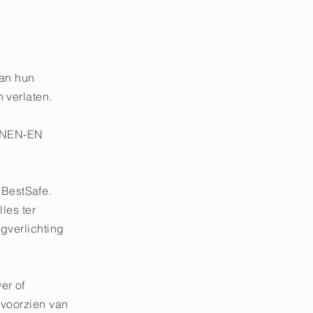
van hun
 verlaten.
s NEN-EN
BestSafe.
les ter
gverlichting
er of
 voorzien van