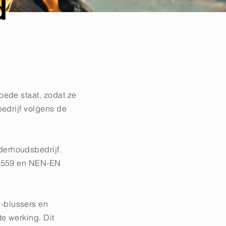
d
oede staat, zodat ze
bedrijf volgens de
erhoudsbedrijf.
n 2559 en NEN-EN
-blussers en
e werking. Dit