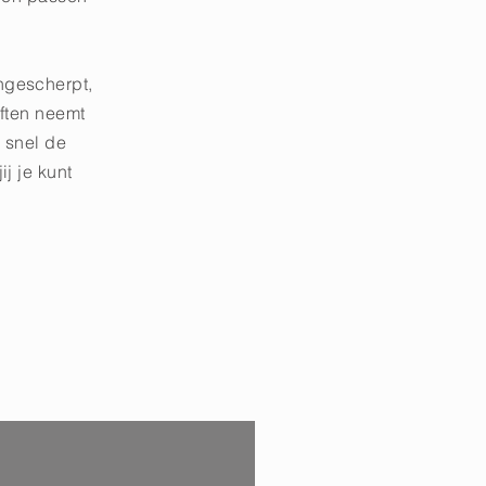
ngescherpt,
iften neemt
j snel de
j je kunt
p