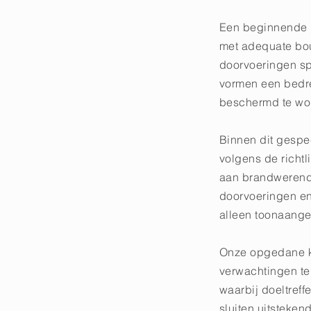
Een beginnende b
met adequate bo
doorvoeringen sp
vormen een bedr
beschermd te wo
Binnen dit gespe
volgens de richtl
aan brandwerend
doorvoeringen en
alleen toonaange
Onze opgedane ken
verwachtingen te 
waarbij doeltref
sluiten uitsteke