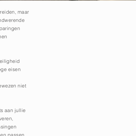
reiden, maar
andwerende
sparingen
nen
eiligheid
oge eisen
e
ewezen niet
s aan jullie
veren,
ssingen
n en passen