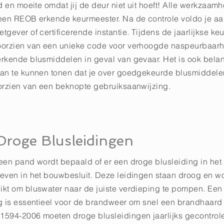
d en moeite omdat jij de deur niet uit hoeft! Alle werkzaa
een REOB erkende keurmeester. Na de controle voldo je aa
gever of certificerende instantie. Tijdens de jaarlijkse ke
orzien van een unieke code voor verhoogde naspeurbaarh
rkende blusmiddelen in geval van gevaar. Het is ook belan
an te kunnen tonen dat je over goedgekeurde blusmiddelen
orzien van een beknopte gebruiksaanwijzing.
Droge Blusleidingen
een pand wordt bepaald of er een droge blusleiding in he
even in het bouwbesluit. Deze leidingen staan droog en w
kt om bluswater naar de juiste verdieping te pompen. Ee
g is essentieel voor de brandweer om snel een brandhaard 
594-2006 moeten droge blusleidingen jaarlijks gecontrol