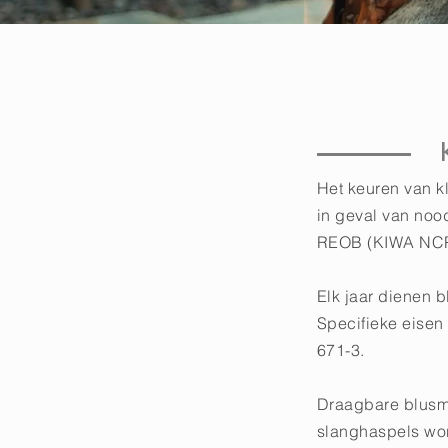
Het keuren van k
in geval van noo
REOB (KIWA NCP
Elk jaar dienen 
Specifieke eisen
671-3.
Draagbare blusm
slanghaspels wor