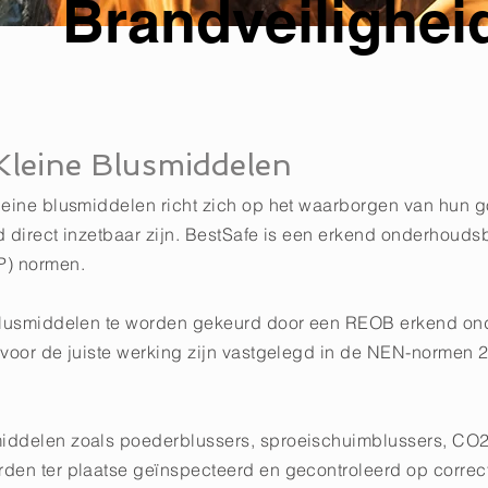
Brandveilighei
Kleine Blusmiddelen
leine blusmiddelen richt zich op het waarborgen van hun g
d direct inzetbaar zijn. BestSafe is een erkend onderhouds
) normen.
blusmiddelen te worden gekeurd door een REOB erkend ond
 voor de juiste werking zijn vastgelegd in de NEN-norme
iddelen zoals poederblussers, sproeischuimblussers, CO2
den ter plaatse geïnspecteerd en gecontroleerd op correct